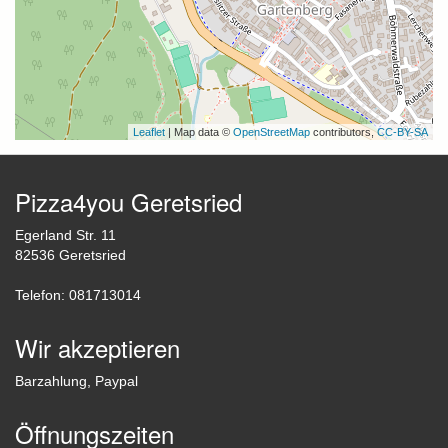
Leaflet
| Map data ©
OpenStreetMap
contributors,
CC-BY-SA
Pizza4you Geretsried
Egerland Str. 11
82536 Geretsried
Telefon: 081713014
Wir akzeptieren
Barzahlung, Paypal
Öffnungszeiten