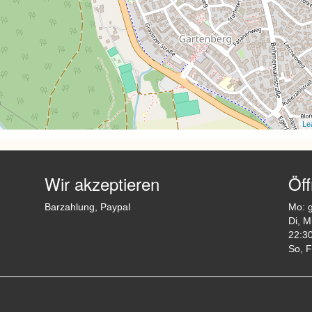
Lea
Wir akzeptieren
Öf
Barzahlung, Paypal
Mo: 
Di, M
22:3
So, F