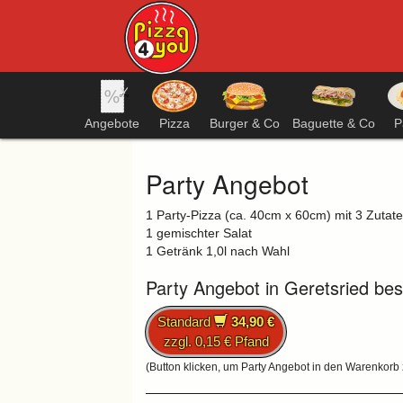
Angebote
Pizza
Burger & Co
Baguette & Co
P
Party Angebot
1 Party-Pizza (ca. 40cm x 60cm) mit 3 Zuta
1 gemischter Salat
1 Getränk 1,0l nach Wahl
Party Angebot in Geretsried bes
Standard
34,90 €
zzgl. 0,15 € Pfand
(Button klicken, um Party Angebot in den Warenkorb 