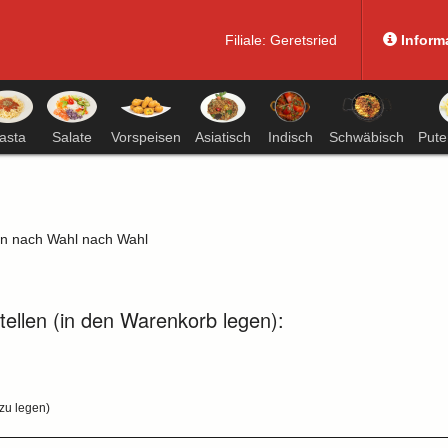
Filiale:
Geretsried
Inform
asta
Salate
Vorspeisen
Asiatisch
Indisch
Schwäbisch
Pute
ten nach Wahl nach Wahl
tellen (in den Warenkorb legen):
zu legen)