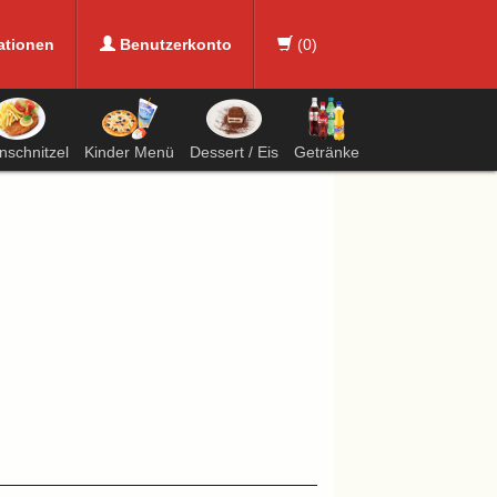
ationen
Benutzerkonto
(
0
)
nschnitzel
Kinder Menü
Dessert / Eis
Getränke