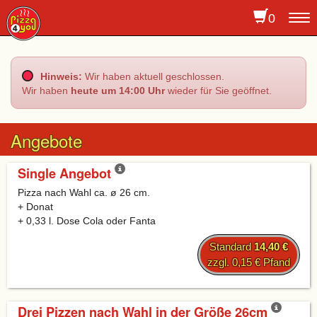
0
To
na
Hinweis:
Wir haben aktuell geschlossen.
Wir haben
heute um 14:00 Uhr
wieder für Sie geöffnet.
Angebote
Single Angebot
Pizza nach Wahl ca. ø 26 cm.
+ Donat
+ 0,33 l. Dose Cola oder Fanta
Standard
14,40 €
zzgl. 0,15 € Pfand
Drei Pizzen nach Wahl in der Größe 26cm